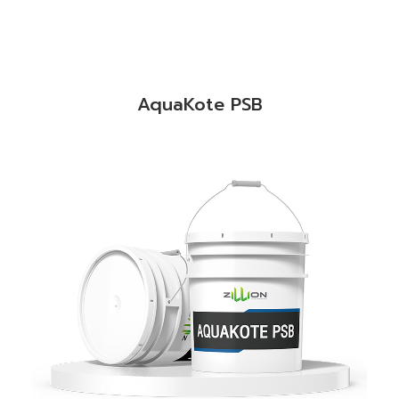
READ MORE
AquaKote PSB