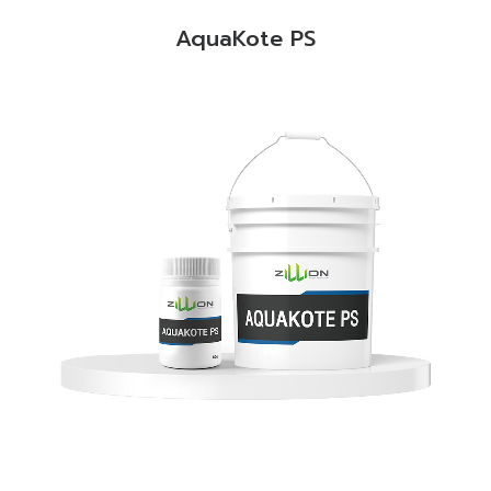
AquaKote PS
READ MORE