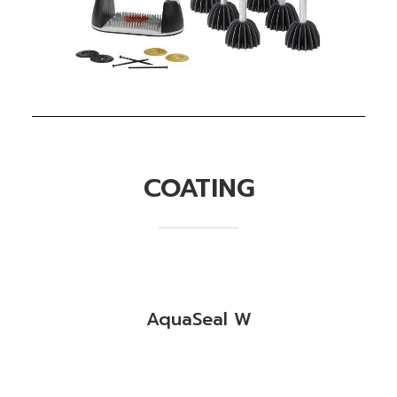
READ MORE
COATING
AquaSeal W