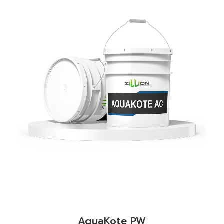
READ MORE
AquaKote PW