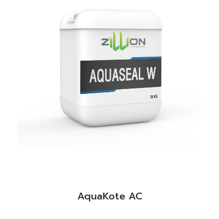
READ MORE
AquaKote AC