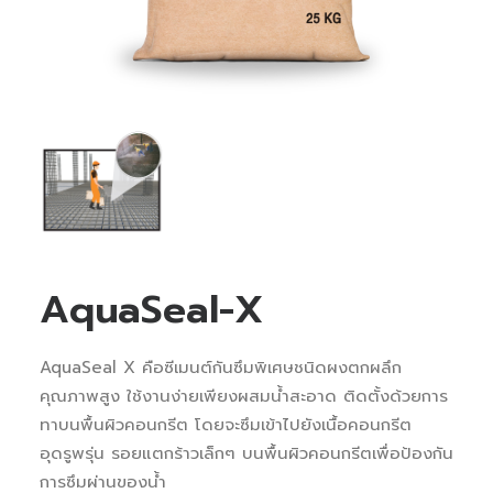
AquaSeal-X
AquaSeal X คือซีเมนต์กันซึมพิเศษชนิดผงตกผลึก
คุณภาพสูง ใช้งานง่ายเพียงผสมน้ำสะอาด ติดตั้งด้วยการ
ทาบนพื้นผิวคอนกรีต โดยจะซึมเข้าไปยังเนื้อคอนกรีต
อุดรูพรุ่น รอยแตกร้าวเล็กๆ บนพื้นผิวคอนกรีตเพื่อป้องกัน
การซึมผ่านของน้ำ