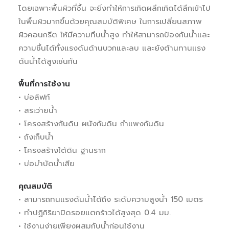
โดยเฉพาะพื้นผิวที่ชื้น จะยิ่งทำให้การเกิดผลึกเกิดได้ลึกเข้าไป
ในพื้นผิวมากขึ้นด้วยคุณสมบัติพิเศษ ในการเปลี่ยนสภาพ
ผิวคอนกรีต ให้มีความทึบน้ำสูง ทำให้สามารถป้องกันน้ำและ
ความชื้นได้ทั้งแรงดันด้านบวกและลบ และยังต้านทานแรง
ดันน้ำได้สูงเช่นกัน
พื้นที่การใช้งาน
• บ่อลิฟท์
• สระว่ายน้ำ
• โครงสร้างกันดิน ผนังกันดิน กำแพงกันดิน
• ถังเก็บน้ำ
• โครงสร้างใต้ดิน ฐานราก
• บ่อบำบัดน้ำเสีย
คุณสมบัติ
• สามารถทนแรงดันน้ำได้ถึง ระดับความสูงน้ำ 150 เมตร
• ทำปฏิกิริยาปิดรอยแตกร้าวได้สูงสุด 0.4 มม.
• ใช้งานง่ายเพียงผสมกับน้ำก่อนใช้งาน