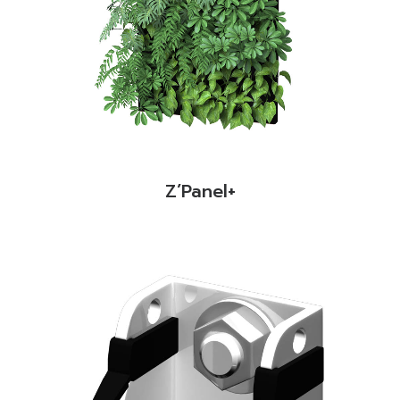
READ MORE
Z’Panel+