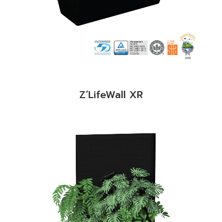
READ MORE
Z’LifeWall XR