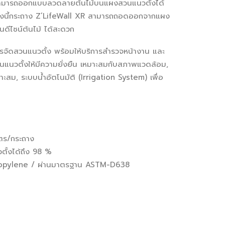
่า สามารถออกแบบลวดลายต้นไม้บนแผงสวนแนวตั้งได้
ั้งนี้กระถาง Z’LifeWall XR สามารถถอดออกจากแผง
นดีไซน์ต้นไม้ ได้สะดวก
ารจัดสวนแนวตั้ง พร้อมให้บริการสำรวจหน้างาน และ
แนวตั้งให้มีความยั่งยืน เหมาะสมกับสภาพแวดล้อม,
มาะสม, ระบบน้ำอัตโนมัติ (Irrigation System) เพื่อ
ลิตร/กระถาง
ั้งได้ถึง 98 %
ropylene / ผ่านมาตรฐาน ASTM-D638