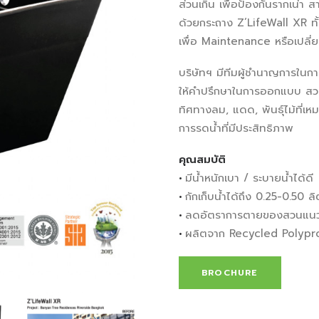
ส่วนเกิน เพื่อป้องกันรากเน
ด้วยกระถาง Z’LifeWall XR ท
เพื่อ Maintenance หรือเปลี่ย
บริษัทฯ มีทีมผู้ชำนาญการในก
ให้คำปรึกษาในการออกแบบ สวน
ทิศทางลม, แดด, พันธุ์ไม้ที่เห
การรดน้ำที่มีประสิทธิภาพ
คุณสมบัติ
•
มีน้ำหนักเบา / ระบายน้ำได้ดี
•
กักเก็บน้ำได้ถึง 0.25-0.50 
•
ลดอัตราการตายของสวนแนวต
•
ผลิตจาก Recycled Polyp
BROCHURE