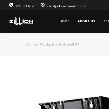
096 363 6323
sales@zillioninnovation.com
HOME
ABOUT US
SE
Home
Products
Z’LifeWall XR