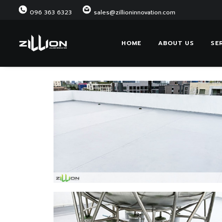
096 363 6323
sales@zillioninnovation.com
HOME
ABOUT US
SE