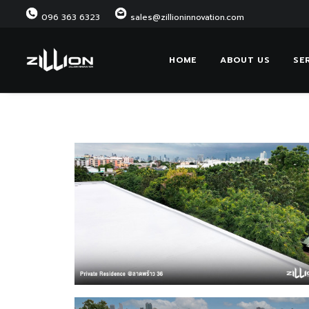
096 363 6323
sales@zillioninnovation.com
HOME
ABOUT US
SE