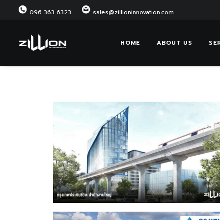
096 363 6323
sales@zillioninnovation.com
HOME
ABOUT US
SE