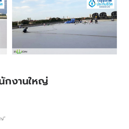
ำนักงานใหญ่
ญ่”