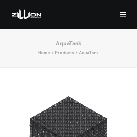
AquaTank
Home
Products
AquaTank
SEARCH