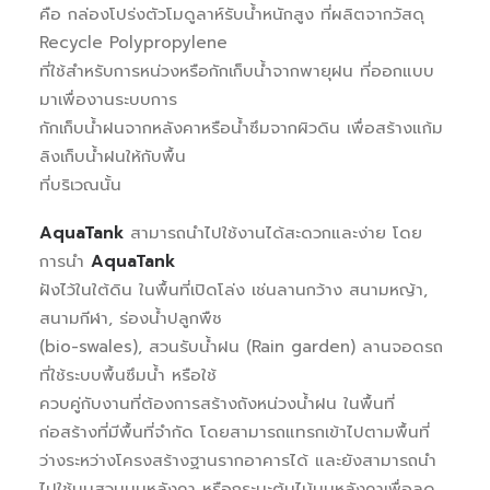
คือ กล่องโปร่งตัวโมดูลาห์รับน้ำหนักสูง ที่ผลิตจากวัสดุ
Recycle Polypropylene
ที่ใช้สำหรับการหน่วงหรือกักเก็บน้ำจากพายุฝน ที่ออกแบบ
มาเพื่องานระบบการ
กักเก็บน้ำฝนจากหลังคาหรือน้ำซึมจากผิวดิน เพื่อสร้างแก้ม
ลิงเก็บน้ำฝนให้กับพื้น
ที่บริเวณนั้น
AquaTank
สามารถนำไปใช้งานได้สะดวกและง่าย โดย
การนำ
AquaTank
ฝังไว้ในใต้ดิน ในพื้นที่เปิดโล่ง เช่นลานกว้าง สนามหญ้า,
สนามกีฬา, ร่องน้ำปลูกพืช
(bio-swales), สวนรับน้ำฝน (Rain garden) ลานจอดรถ
ที่ใช้ระบบพื้นซึมน้ำ หรือใช้
ควบคู่กับงานที่ต้องการสร้างถังหน่วงน้ำฝน ในพื้นที่
ก่อสร้างที่มีพื้นที่จำกัด โดยสามารถแทรกเข้าไปตามพื้นที่
ว่างระหว่างโครงสร้างฐานรากอาคารได้ และยังสามารถนำ
ไปใช้บนสวนบนหลังคา หรือกระบะต้นไม้บนหลังคาเพื่อลด