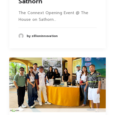
Sathorn
The Connext Opening Event @ The
House on Sathorn…
by zillioninnovation