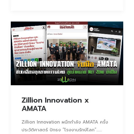
Zillion Innovation x
AMATA
Zillion Innovation ผนึกกำลัง AMATA ครั้ง
ประวัติศาสตร์ ปักธง “โรงงานรักษ์โลก”……