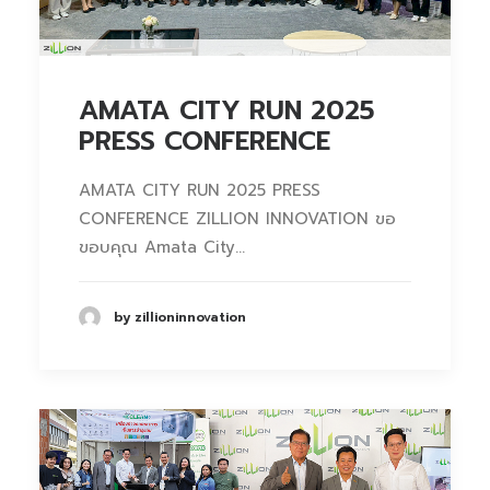
AMATA CITY RUN 2025
PRESS CONFERENCE
AMATA CITY RUN 2025 PRESS
CONFERENCE ZILLION INNOVATION ขอ
ขอบคุณ Amata City…
by zillioninnovation