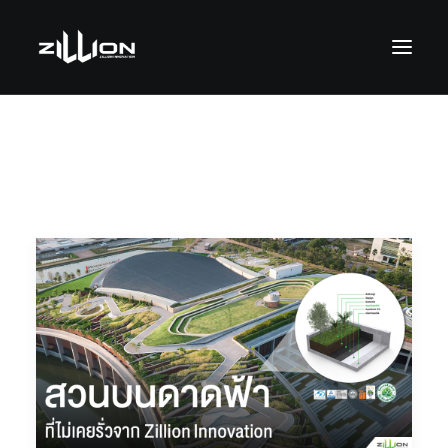
SEARCH