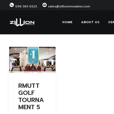
096 363 6323
sales@zillioninnovation.com
HOME
ABOUT US
SE
RMUTT
GOLF
TOURNA
MENT 5