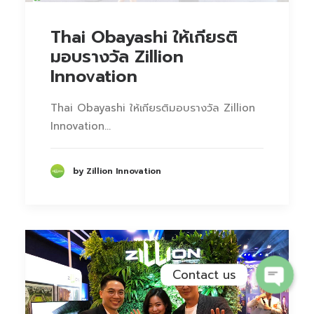
Thai Obayashi ให้เกียรติ
มอบรางวัล Zillion
Innovation
Thai Obayashi ให้เกียรติมอบรางวัล Zillion
Innovation…
Phone
by Zillion Innovation
Facebook Messenge
Contact us